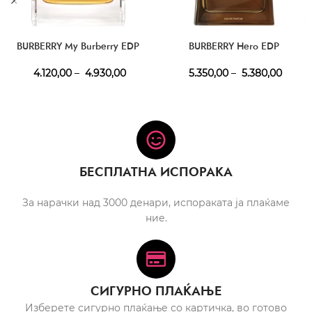
BURBERRY My Burberry EDP
BURBERRY Hero EDP
4.120,00
–
4.930,00
5.350,00
–
5.380,00
БЕСПЛАТНА ИСПОРАКА
За нарачки над 3000 денари, испораката ја плаќаме
ние.
СИГУРНО ПЛАЌАЊЕ
Изберете сигурно плаќање со картичка, во готово