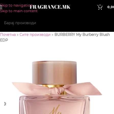
Skip to navigation
0
0,0
Skip to main content
Почетна
»
Сите производи
»
BURBERRY My Burberry Blush
EDP