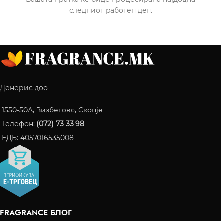
следниот работен ден.
Денерис доо
1550-50A, Визбегово, Скопје
Телефон:
(072) 73 33 98
ЕДБ: 4057016535008
FRAGRANCE БЛОГ