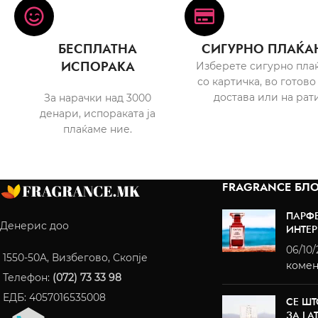
БЕСПЛАТНА
СИГУРНО ПЛАЌА
ИСПОРАКА
Изберете сигурно пла
со картичка, во готово
достава или на рати
За нарачки над 3000
денари, испораката ја
плаќаме ние.
FRAGRANCE БЛО
ПАРФ
Денерис доо
ИНТЕР
06/10
1550-50A, Визбегово, Скопје
комен
Телефон:
(072) 73 33 98
ЕДБ: 4057016535008
СЕ ШТ
ЗА LA