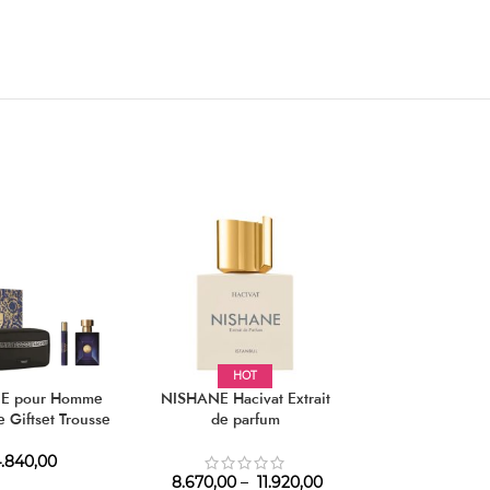
HOT
АКЦИЈ
E pour Homme
NISHANE Hacivat Extrait
ARAMIS Aram
e Giftset Trousse
de parfum
.840,00
1.590,00
–
2
8.670,00
–
11.920,00