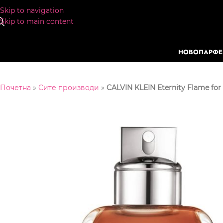
Skip to navigation
Skip to main content
НОВО
ПАРФ
Почетна
»
Сите производи
»
CALVIN KLEIN Eternity Flame fo