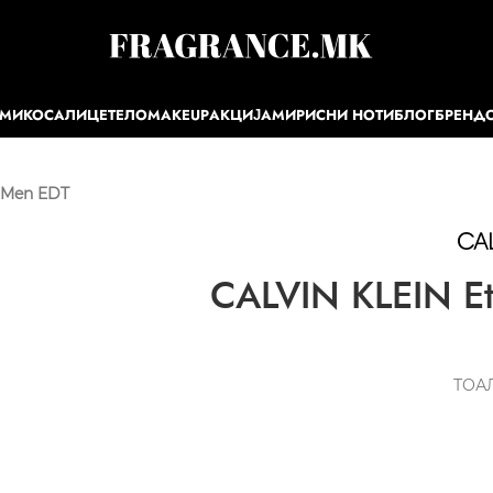
ЕМИ
КОСА
ЛИЦЕ
ТЕЛО
MAKEUP
АКЦИЈА
МИРИСНИ НОТИ
БЛОГ
БРЕНД
r Men EDT
CALVIN KLEIN Et
ТОА