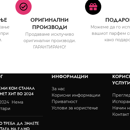
ЊЕ
ОРИГИНАЛНИ
ПОДАРО
ПРОИЗВОДИ
ќање
Можеме да го ис
 при
вашиот парфем с
Продаваме исклучиво
.
како подаро
оригинални производи.
ГАРАНТИРАНО!
Г
ИНФОРМАЦИИ
КОРИС
УСЛУГ
ЕМИ КОИ СТАНАА
За нас
НЕТ ХИТ ВО 2024
Корисни информации
Преглед
Приватност
Испора
/2024
Нема
Услови за користење
Начин н
тари
Контакт
О ТРЕБА ДА ЗНАЕТЕ
TTAFA НА ЕДНО