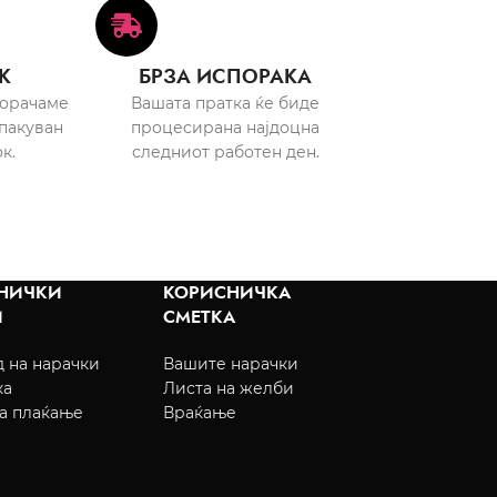
К
БРЗА ИСПОРАКА
порачаме
Вашата пратка ќе биде
пакуван
процесирана најдоцна
к.
следниот работен ден.
НИЧКИ
КОРИСНИЧКА
И
СМЕТКА
 на нарачки
Вашите нарачки
ка
Листа на желби
а плаќање
Враќање