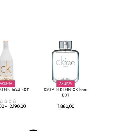
АКЦИЈА
АКЦИЈА
KLEIN In2U EDT
CALVIN KLEIN CK Free
CALVIN KLEIN 
EDT
EDP
00
–
2.190,00
1.860,00
3.090,00
–
4