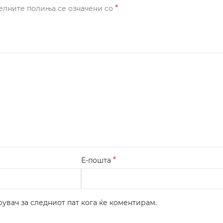
*
елните полиња се означени со
*
Е-пошта
рувач за следниот пат кога ќе коментирам.