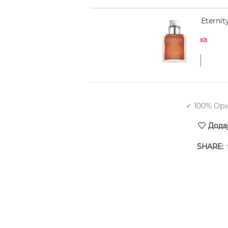
CALVIN KLEIN Eternit
Нема на залиха
✓ 100% Ор
Дода
SHARE: