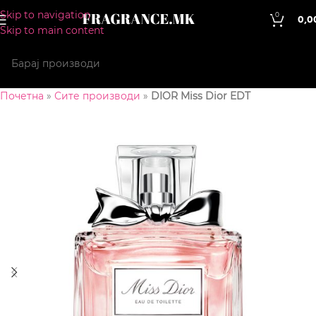
Skip to navigation
0
0,0
Skip to main content
Почетна
»
Сите производи
»
DIOR Miss Dior EDT