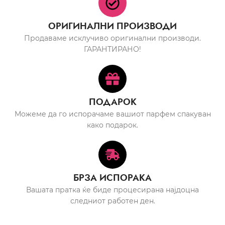
ОРИГИНАЛНИ ПРОИЗВОДИ
Продаваме исклучиво оригинални производи.
ГАРАНТИРАНО!
ПОДАРОК
Можеме да го испорачаме вашиот парфем спакуван
како подарок.
БРЗА ИСПОРАКА
Вашата пратка ќе биде процесирана најдоцна
следниот работен ден.