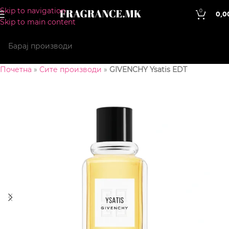
Skip to navigation
0
0,0
Skip to main content
Почетна
»
Сите производи
»
GIVENCHY Ysatis EDT