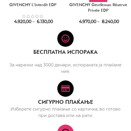
GIVENCHY L’Interdit EDP
GIVENCHY Gentleman Réserve
Privée EDP
4.920,00
–
6.130,00
4.970,00
–
8.240,00
БЕСПЛАТНА ИСПОРАКА
За нарачки над 3000 денари, испораката ја плаќаме
ние.
СИГУРНО ПЛАЌАЊЕ
Изберете сигурно плаќање со картичка, во готово
при достава или на рати.