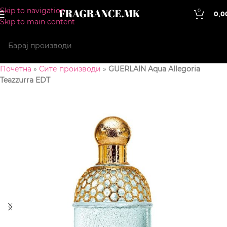
Skip to navigation
0
0,0
Skip to main content
Почетна
»
Сите производи
»
GUERLAIN Aqua Allegoria
Teazzurra EDT