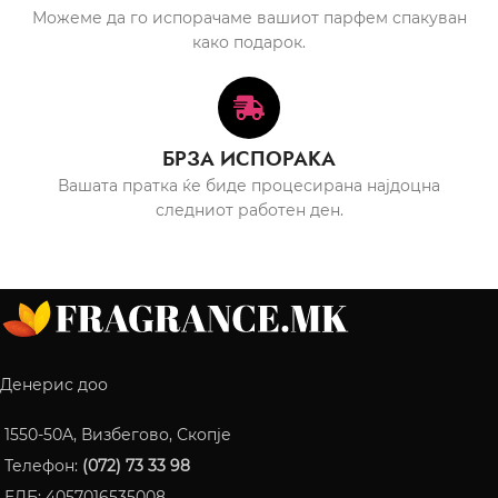
Можеме да го испорачаме вашиот парфем спакуван
како подарок.
БРЗА ИСПОРАКА
Вашата пратка ќе биде процесирана најдоцна
следниот работен ден.
Денерис доо
1550-50A, Визбегово, Скопје
Телефон:
(072) 73 33 98
ЕДБ: 4057016535008