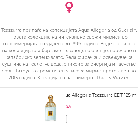
Teazzurra припаѓа на колекцијата Aqua Allegoria од Guerlain,
првата колекција на интензивно свежи мириси во
парфимеријата создадена во 1999 година. Водечка нишка
на колекцијата е бергамот- скапоцено овошје, наречено и
калабриско зелено злато. Релаксирачка и освежувачка
суштина на тоалетна вода, еликсир за енергија и гаснење
жед. Цитрусно ароматичен унисекс мирис, претставен во
2015 година. Креација на парфимерот Thierry Wasser.
GUERLAIN Aqua Allegoria Teazzurra EDT 125 ml
Нема на залиха