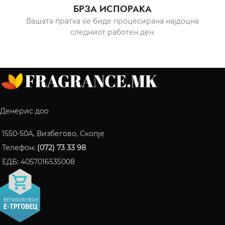
БРЗА ИСПОРАКА
Вашата пратка ќе биде процесирана најдоцна
следниот работен ден.
Денерис доо
1550-50A, Визбегово, Скопје
Телефон:
(072) 73 33 98
ЕДБ: 4057016535008