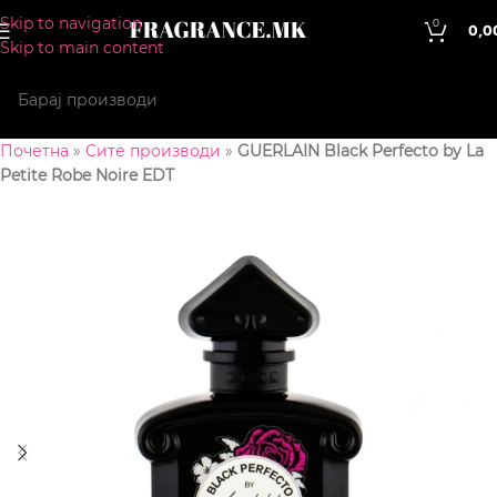
Skip to navigation
0
0,0
Skip to main content
Почетна
»
Сите производи
»
GUERLAIN Black Perfecto by La
Petite Robe Noire EDT