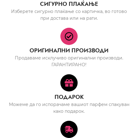
СИГУРНО ПЛАЌАЊЕ
Изберете сигурно плаќање со картичка, во готово
при достава или на рати.
ОРИГИНАЛНИ ПРОИЗВОДИ
Продаваме исклучиво оригинални производи.
ГАРАНТИРАНО!
ПОДАРОК
Можеме да го испорачаме вашиот парфем спакуван
како подарок.