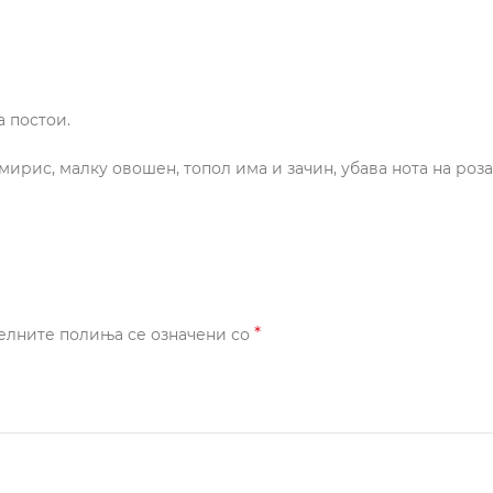
 постои.
ирис, малку овошен, топол има и зачин, убава нота на роз
*
елните полиња се означени со