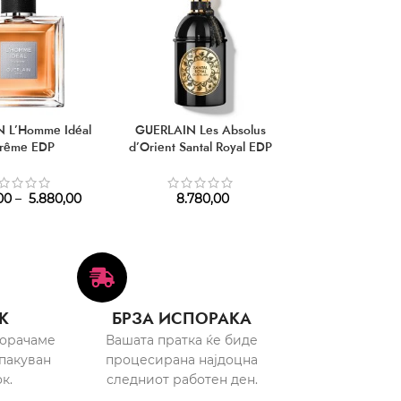
 L’Homme Idéal
GUERLAIN Les Absolus
GUERLAIN Shal
trême EDP
d’Orient Santal Royal EDP
2.990,00
–
7
00
–
5.880,00
8.780,00
К
БРЗА ИСПОРАКА
порачаме
Вашата пратка ќе биде
пакуван
процесирана најдоцна
к.
следниот работен ден.