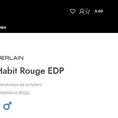
0
0,00
ОВИ
abit Rouge EDP
ецензија од купувач)
МИРАНА ВОДА