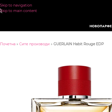
Skip to navigation
Skip to main content
НОВО
ПАРФ
Почетна
»
Сите производи
»
GUERLAIN Habit Rouge EDP