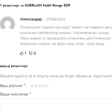
1 рецензија за
GUERLAIN Habit Rouge EDP
Александар
–
27/08/2024
Потрошив години од мојот живот не знаејќи дека
класичен berbershop мирис. Насмевка во шише.
Овој мирис е прекрасен, класичен џентлменски м
Класичен мирис за зрел маж. Kids – stay away
1
0
Додај рецензија
Вашата адреса за е-пошта нема да биде објавена.
Задолжит
*
Ваш рејтинг
*
Ваше мислење