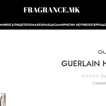
ЕМИ
КОСА
ЛИЦЕ
ТЕЛО
MAKEUP
АКЦИЈА
МИРИСНИ НОТИ
БЛОГ
БРЕНД
GUERLAIN H
(
1
р
ПАРФИ