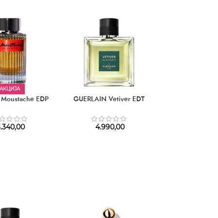
АКЦИЈА
Moustache EDP
GUERLAIN Vetiver EDT
MONTALE Black
5.220,
.340,00
4.990,00