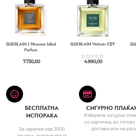
GUERLAIN L’Homme Idéal
GUERLAIN Vetiver EDT
GU
Parfum
7.730,00
4.990,00
БЕСПЛАТНА
СИГУРНО ПЛАЌА
ИСПОРАКА
Изберете сигурно пла
со картичка, во готово
достава или на рати
За нарачки над 3000
денари, испораката ја