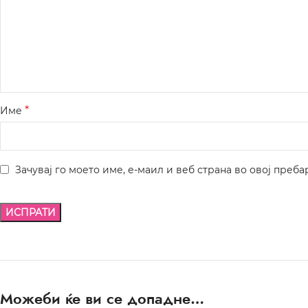
*
Име
Зачувај го моето име, е-маил и веб страна во овој преба
Можеби ќе ви се допадне…