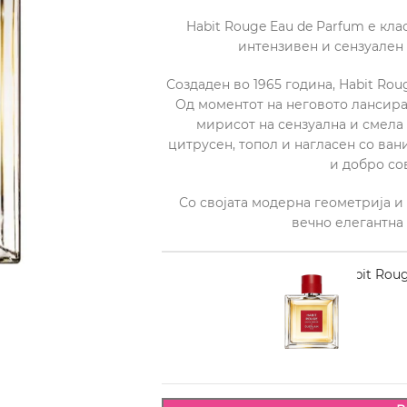
Habit Rouge Eau de Parfum е кл
интензивен и сензуален 
Создаден во 1965 година, Habit Ro
Од моментот на неговото лансира
мирисот на сензуална и смела 
цитрусен, топол и нагласен со вани
и добро со
Со својата модерна геометрија и
вечно елегантна
GUERLAIN Habit Roug
6.680,00