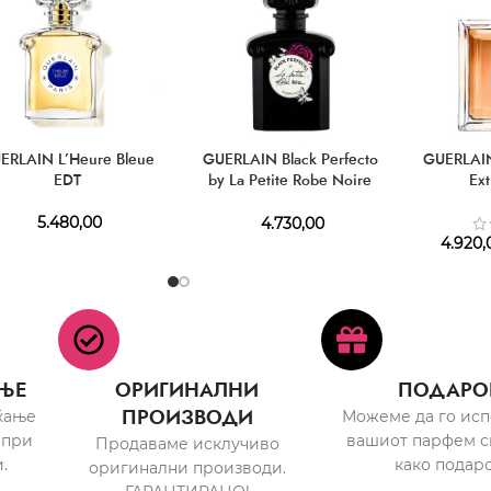
ERLAIN L’Heure Bleue
GUERLAIN Black Perfecto
GUERLAIN
EDT
by La Petite Robe Noire
Ex
EDT
5.480,00
4.730,00
4.920,
ЊЕ
ОРИГИНАЛНИ
ПОДАРО
ПРОИЗВОДИ
ќање
Можеме да го ис
 при
вашиот парфем с
Продаваме исклучиво
.
како подаро
оригинални производи.