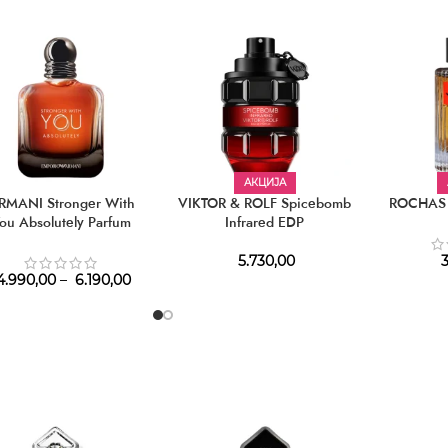
АКЦИЈА
RMANI Stronger With
VIKTOR & ROLF Spicebomb
ROCHAS 
ou Absolutely Parfum
Infrared EDP
5.730,00
3
.990,00
–
6.190,00