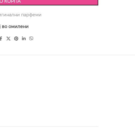
О КОРПА
игинални парфеми
ј во омилени