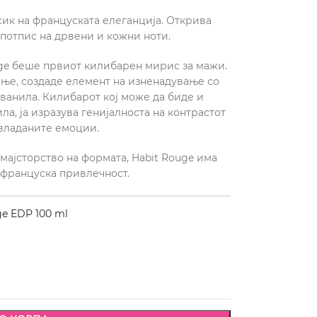
асик на француската елеганција. Открива
потпис на дрвени и кожни ноти.
uge беше првиот килибарен мирис за мажи.
ње, создаде елемент на изненадување со
ванила. Килибарот кој може да биде и
ла, ја изразува генијалноста на контрастот
владаните емоции.
 мајсторство на формата, Habit Rouge има
 француска привлечност.
e EDP 100 ml