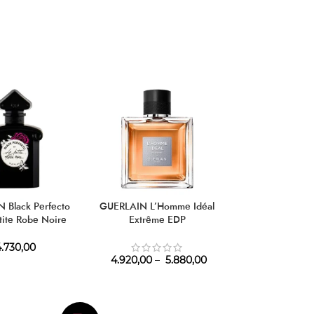
 Black Perfecto
GUERLAIN L’Homme Idéal
GUERLAIN Les
tite Robe Noire
Extrême EDP
d’Orient Santal
EDT
.730,00
4.920,00
–
5.880,00
8.780,