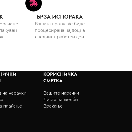
К
БРЗА ИСПОРАКА
порачаме
Вашата пратка ќе биде
пакуван
процесирана најдоцна
к.
следниот работен ден.
НИЧКИ
КОРИСНИЧКА
И
СМЕТКА
 на нарачки
Вашите нарачки
ка
Листа на желби
а плаќање
Враќање