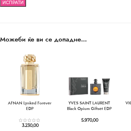
Можеби ќе ви се допадне…
AFNAN Lynked Forever
YVES SAINT LAURENT
VI
EDP
Black Opium Giftset EDP
50 ml + BL 50 ml
5.970,00
3.230,00