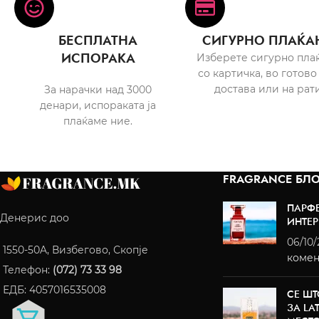
БЕСПЛАТНА
СИГУРНО ПЛАЌА
ИСПОРАКА
Изберете сигурно пла
со картичка, во готово
достава или на рати
За нарачки над 3000
денари, испораката ја
плаќаме ние.
FRAGRANCE БЛО
ПАРФ
Денерис доо
ИНТЕР
06/10
1550-50A, Визбегово, Скопје
комен
Телефон:
(072) 73 33 98
ЕДБ: 4057016535008
СЕ ШТ
ЗА LA