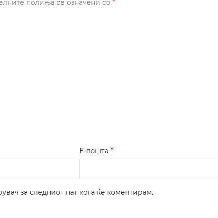
*
елните полиња се означени со
*
Е-пошта
рувач за следниот пат кога ќе коментирам.