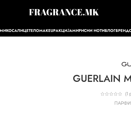
ЕМИ
КОСА
ЛИЦЕ
ТЕЛО
MAKEUP
АКЦИЈА
МИРИСНИ НОТИ
БЛОГ
БРЕНД
GUERLAIN M
(
1
р
ПАРФИ