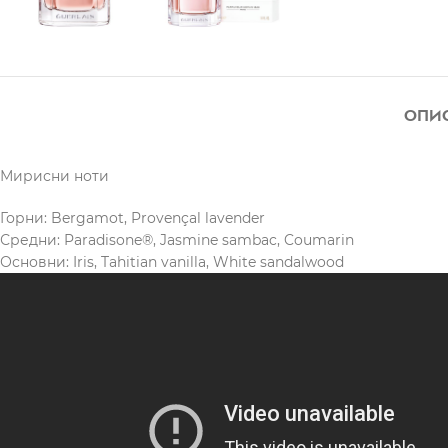
ОПИ
Мирисни ноти
Горни: Bergamot, Provençal lavender
Средни: Paradisone®, Jasmine sambac, Coumarin
Основни: Iris, Tahitian vanilla, White sandalwood