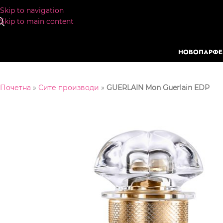
Skip to navigation
Skip to main content
НОВО
ПАРФ
Почетна
»
Сите производи
»
GUERLAIN Mon Guerlain EDP