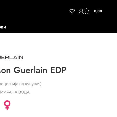
0
0,00
ОВИ
on Guerlain EDP
ецензија од купувач)
МИРАНА ВОДА