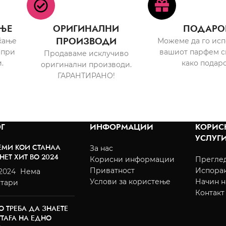
ЊЕ
ОРИГИНАЛНИ
ПОДАРО
ПРОИЗВОДИ
ќање
Можеме да го ис
 при
вашиот парфем с
Продаваме исклучиво
.
како подаро
оригинални производи.
ГАРАНТИРАНО!
Г
ИНФОРМАЦИИ
КОРИС
УСЛУГ
ЕМИ КОИ СТАНАА
За нас
НЕТ ХИТ ВО 2024
Корисни информации
Преглед
Приватност
Испора
/2024
Нема
Услови за користење
Начин н
тари
Контакт
О ТРЕБА ДА ЗНАЕТЕ
TTAFA НА ЕДНО