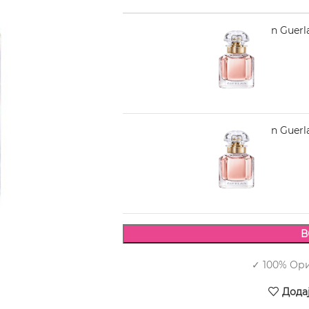
GUERLAIN Mon Guerla
4.890,00
GUERLAIN Mon Guerla
6.460,00
В
✓ 100% Ор
Дода