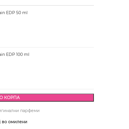
in EDP 50 ml
in EDP 100 ml
О КОРПА
игинални парфеми
ј во омилени