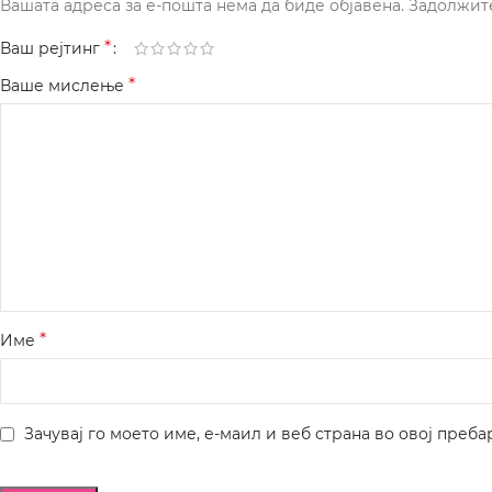
Вашата адреса за е-пошта нема да биде објавена.
Задолжит
*
Ваш рејтинг
*
Ваше мислење
*
Име
Зачувај го моето име, е-маил и веб страна во овој преба