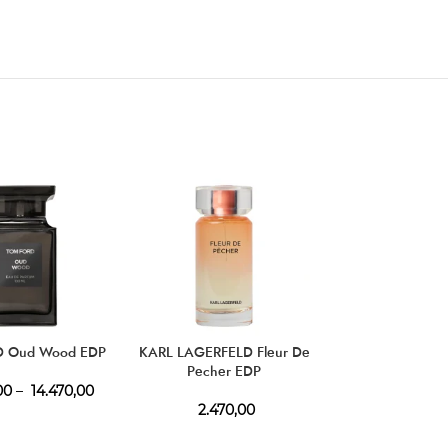
D Oud Wood EDP
KARL LAGERFELD Fleur De
ARMANI Si
Pecher EDP
00
–
14.470,00
4.690,00
–
6
2.470,00