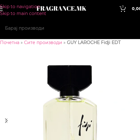
Skip to navigation
0
0,0
Skip to main content
Почетна
»
Сите производи
»
GUY LAROCHE Fidji EDT