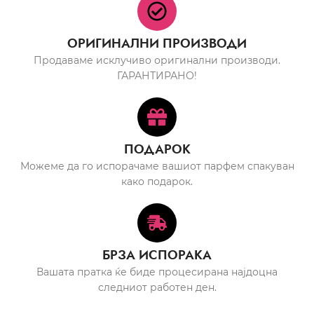
ОРИГИНАЛНИ ПРОИЗВОДИ
Продаваме исклучиво оригинални производи.
ГАРАНТИРАНО!
ПОДАРОК
Можеме да го испорачаме вашиот парфем спакуван
како подарок.
БРЗА ИСПОРАКА
Вашата пратка ќе биде процесирана најдоцна
следниот работен ден.