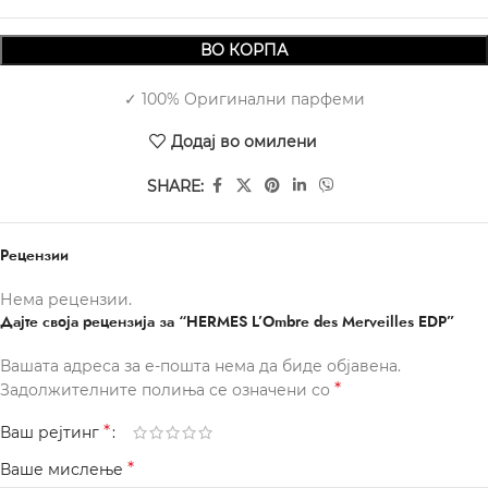
ВО КОРПА
✓ 100% Оригинални парфеми
Додај во омилени
SHARE:
Рецензии
Нема рецензии.
Дајте своја рецензија за “HERMES L’Ombre des Merveilles EDP”
Вашата адреса за е-пошта нема да биде објавена.
*
Задолжителните полиња се означени со
*
Ваш рејтинг
*
Ваше мислење