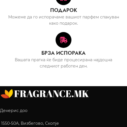
ПОДАРОК
Можеме да го испорачаме вашиот парфем спакуван
како подарок.
БРЗА ИСПОРАКА
Вашата пратка ќе биде процесирана најдоцна
следниот работен ден.
Денерис доо
1550-50A, Визбегово, Скопје