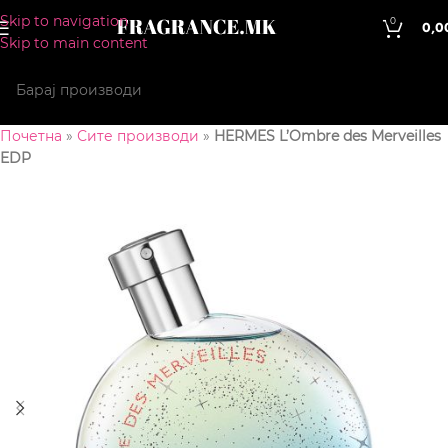
Skip to navigation
0
0,0
Skip to main content
Почетна
»
Сите производи
»
HERMES L’Ombre des Merveilles
EDP