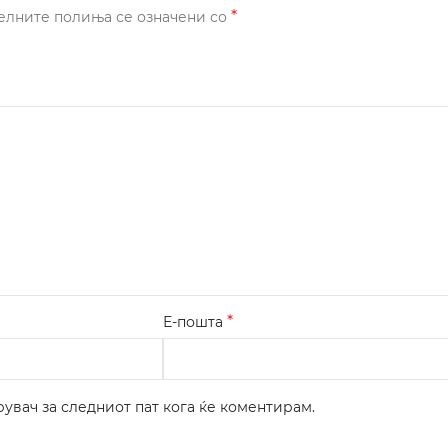
*
елните полиња се означени со
*
Е-пошта
рувач за следниот пат кога ќе коментирам.