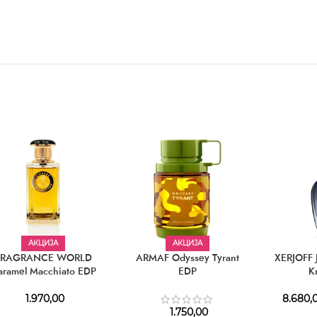
АКЦИЈА
АКЦИЈА
FRAGRANCE WORLD
ARMAF Odyssey Tyrant
XERJOFF 
aramel Macchiato EDP
EDP
K
1.970,00
8.680,
1.750,00