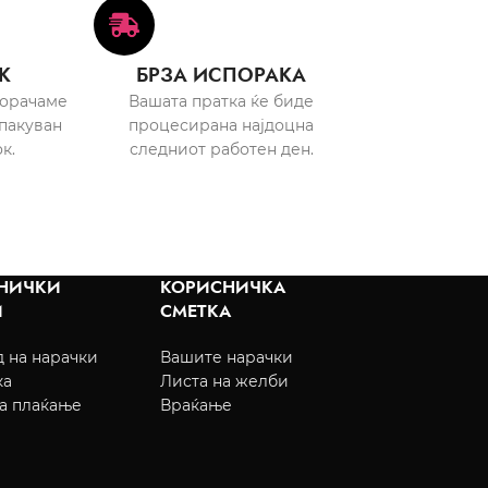
К
БРЗА ИСПОРАКА
порачаме
Вашата пратка ќе биде
пакуван
процесирана најдоцна
к.
следниот работен ден.
НИЧКИ
КОРИСНИЧКА
И
СМЕТКА
 на нарачки
Вашите нарачки
ка
Листа на желби
а плаќање
Враќање