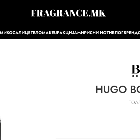
ЕМИ
КОСА
ЛИЦЕ
ТЕЛО
MAKEUP
АКЦИЈА
МИРИСНИ НОТИ
БЛОГ
БРЕНД
HUGO BO
ТОА