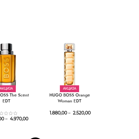
АКЦИЈА
АКЦИЈА
АКЦИЈ
OSS The Scent
HUGO BOSS Orange
HUGO BOSS Ma 
EDT
Woman EDT
Femme 
1.880,00
–
2.520,00
2.100,00
–
2
00
–
4.970,00