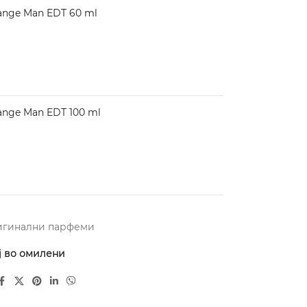
nge Man EDT 60 ml
nge Man EDT 100 ml
игинални парфеми
ј во омилени