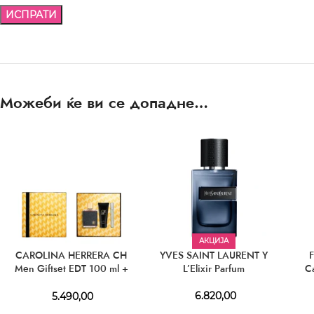
Можеби ќе ви се допадне…
АКЦИЈА
CAROLINA HERRERA CH
YVES SAINT LAURENT Y
Men Giftset EDT 100 ml +
L’Elixir Parfum
C
AS 100 ml + EDT 10 ml
6.820,00
5.490,00