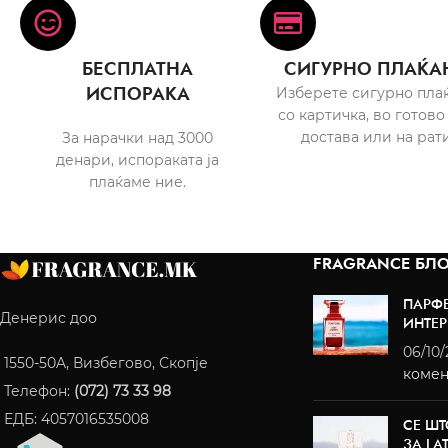
БЕСПЛАТНА
СИГУРНО ПЛАЌА
ИСПОРАКА
Изберете сигурно пла
со картичка, во готово
достава или на рати
За нарачки над 3000
денари, испораката ја
плаќаме ние.
FRAGRANCE БЛО
ПАРФ
Денерис доо
ИНТЕР
06/10
1550-50A, Визбегово, Скопје
комен
Телефон:
(072) 73 33 98
ЕДБ: 4057016535008
СЕ ШТ
ЗА LA