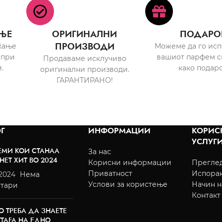
ЊЕ
ОРИГИНАЛНИ
ПОДАРО
ПРОИЗВОДИ
ќање
Можеме да го ис
 при
вашиот парфем с
Продаваме исклучиво
.
како подаро
оригинални производи.
ГАРАНТИРАНО!
Г
ИНФОРМАЦИИ
КОРИС
УСЛУГ
ЕМИ КОИ СТАНАА
За нас
НЕТ ХИТ ВО 2024
Корисни информации
Преглед
Приватност
Испора
/2024
Нема
Услови за користење
Начин н
тари
Контакт
О ТРЕБА ДА ЗНАЕТЕ
TTAFA НА ЕДНО