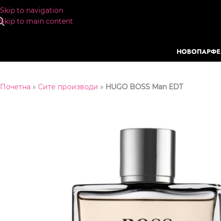
Skip to navigation
Skip to main content
НОВО
ПАРФ
Почетна
»
Сите производи
»
HUGO BOSS Man EDT