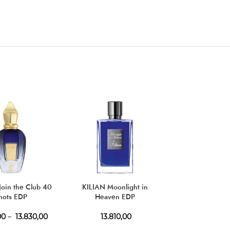
АКЦИЈ
Join the Club 40
KILIAN Moonlight in
FRANCK OL
nots EDP
Heaven EDP
blackTouc
00
–
13.830,00
13.810,00
1.510,