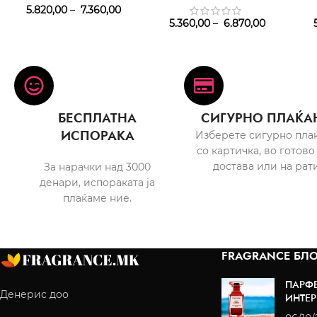
5.820,00
–
7.360,00
5.360,00
–
6.870,00
5
БЕСПЛАТНА
СИГУРНО ПЛАЌА
ИСПОРАКА
Изберете сигурно пла
со картичка, во готово
достава или на рати
За нарачки над 3000
денари, испораката ја
плаќаме ние.
FRAGRANCE БЛО
ПАРФ
Денерис доо
ИНТЕР