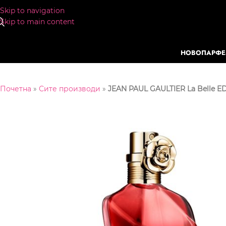
Skip to navigation
Skip to main content
НОВО
ПАРФ
Почетна
»
Сите производи
»
JEAN PAUL GAULTIER La Belle E