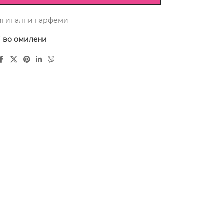
игинални парфеми
ј во омилени