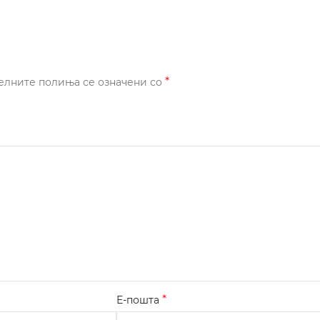
*
елните полиња се означени со
*
Е-пошта