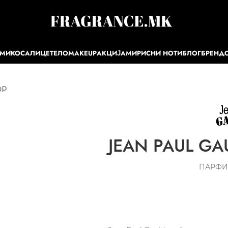
ЕМИ
КОСА
ЛИЦЕ
ТЕЛО
MAKEUP
АКЦИЈА
МИРИСНИ НОТИ
БЛОГ
БРЕНД
DP
JEAN PAUL GAU
ПАРФИ