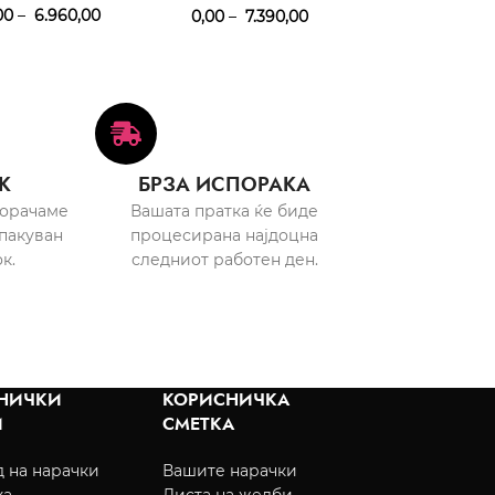
00
–
6.960,00
5.570,00
–
6
0,00
–
7.390,00
К
БРЗА ИСПОРАКА
порачаме
Вашата пратка ќе биде
пакуван
процесирана најдоцна
к.
следниот работен ден.
НИЧКИ
КОРИСНИЧКА
И
СМЕТКА
 на нарачки
Вашите нарачки
ка
Листа на желби