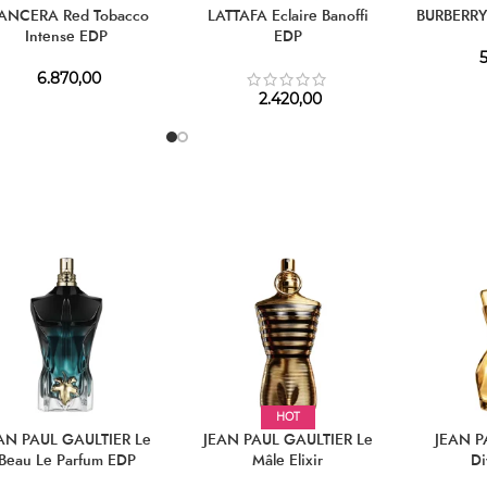
ANCERA Red Tobacco
LATTAFA Eclaire Banoffi
BURBERRY
Intense EDP
EDP
5
6.870,00
2.420,00
HOT
AN PAUL GAULTIER Le
JEAN PAUL GAULTIER Le
JEAN P
Beau Le Parfum EDP
Mâle Elixir
Di