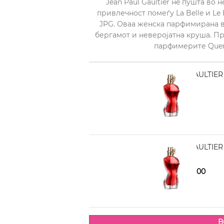
Jean Paul Gaultier нè пушта во
привлечност помеѓу La Belle и L
JPG. Оваа женска парфимирана во
бергамот и неверојатна круша. Пре
парфимерите Quent
JEAN PAUL GAULTIER 
4.990,00
JEAN PAUL GAULTIER 
5.970,00
6.970,00
В