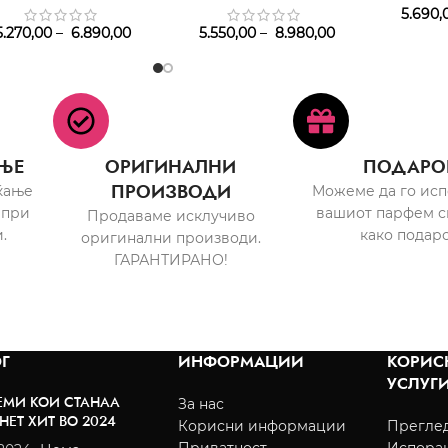
5.690,
.270,00
–
6.890,00
5.550,00
–
8.980,00
ЊЕ
ОРИГИНАЛНИ
ПОДАРО
ПРОИЗВОДИ
ќање
Можеме да го ис
 при
вашиот парфем с
Продаваме исклучиво
.
како подаро
оригинални производи.
ГАРАНТИРАНО!
Г
ИНФОРМАЦИИ
КОРИС
УСЛУГ
ЕМИ КОИ СТАНАА
За нас
НЕТ ХИТ ВО 2024
Корисни информации
Преглед
Приватност
Испора