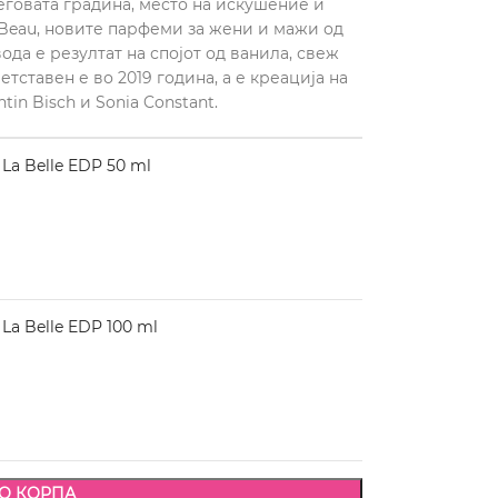
 неговата градина, место на искушение и
e Beau, новите парфеми за жени и мажи од
да е резултат на спојот од ванила, свеж
тставен е во 2019 година, а е креација на
in Bisch и Sonia Constant.
La Belle EDP 50 ml
La Belle EDP 100 ml
О КОРПА