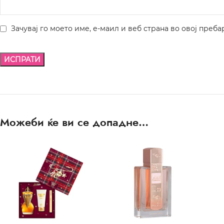
Зачувај го моето име, е-маил и веб страна во овој преба
Можеби ќе ви се допадне…