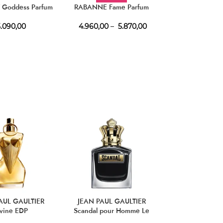
 Goddess Parfum
RABANNE Fame Parfum
CLINIQUE Aromat
Parfu
.090,00
4.960,00
–
5.870,00
4.160,
AUL GAULTIER
JEAN PAUL GAULTIER
JEAN PAUL G
vine EDP
Scandal pour Homme Le
Scandal Le 
Parfum