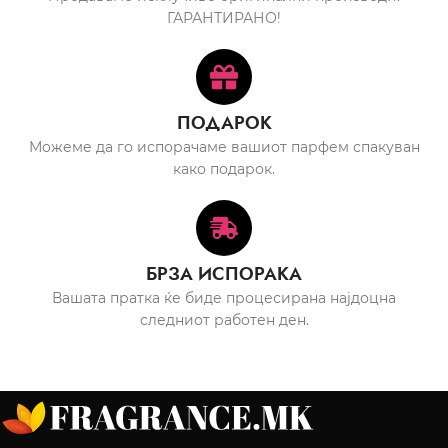
ГАРАНТИРАНО!
ПОДАРОК
Можеме да го испорачаме вашиот парфем спакуван
како подарок.
БРЗА ИСПОРАКА
Вашата пратка ќе биде процесирана најдоцна
следниот работен ден.