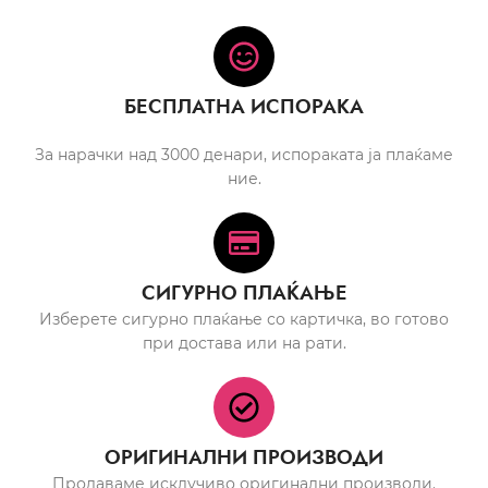
БЕСПЛАТНА ИСПОРАКА
За нарачки над 3000 денари, испораката ја плаќаме
ние.
СИГУРНО ПЛАЌАЊЕ
Изберете сигурно плаќање со картичка, во готово
при достава или на рати.
ОРИГИНАЛНИ ПРОИЗВОДИ
Продаваме исклучиво оригинални производи.