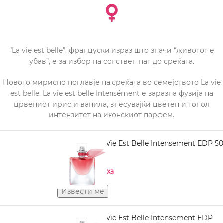
“La vie est belle”, француски израз што значи “животот е
убав”, е за избор на сопствен пат до среќата.
Новото мирисно поглавје на среќата во семејството La vie
est belle. La vie est belle Intensément е заразна фузија на
црвениот ирис и ванила, внесувајќи цветен и топол
интензитет на иконскиот парфем.
LANCOME La Vie Est Belle Intensement EDP 50
ml
Нема на залиха
LANCOME La Vie Est Belle Intensement EDP