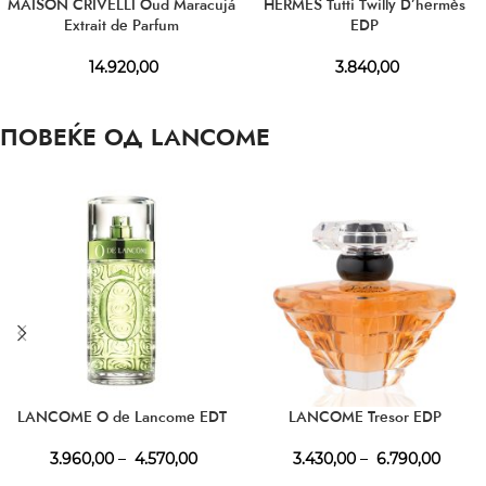
MAISON CRIVELLI Oud Maracujá
HERMÈS Tutti Twilly D’hermès
Extrait de Parfum
EDP
14.920,00
3.840,00
ПОВЕЌЕ ОД LANCOME
LANCOME O de Lancome EDT
LANCOME Tresor EDP
3.960,00
–
4.570,00
3.430,00
–
6.790,00