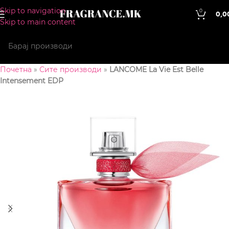
Skip to navigation
0
0,0
Skip to main content
Почетна
»
Сите производи
»
LANCOME La Vie Est Belle
Intensement EDP