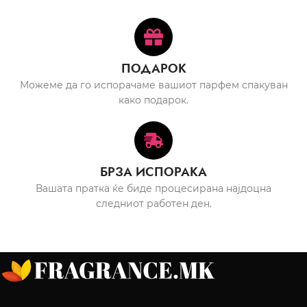
ПОДАРОК
Можеме да го испорачаме вашиот парфем спакуван
како подарок.
БРЗА ИСПОРАКА
Вашата пратка ќе биде процесирана најдоцна
следниот работен ден.