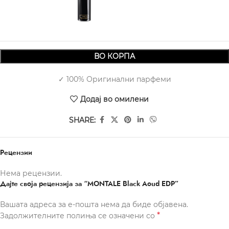
5.190,00
ВО КОРПА
✓ 100% Оригинални парфеми
Додај во омилени
SHARE:
Рецензии
Нема рецензии.
Дајте своја рецензија за “MONTALE Black Aoud EDP”
Вашата адреса за е-пошта нема да биде објавена.
*
Задолжителните полиња се означени со