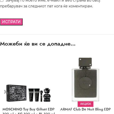
Зачувај го моето име, е-маил и веб страна во овој
пребарувач за следниот пат кога ќе коментирам.
Можеби ќе ви се допадне…
АКЦИЈА
MOSCHINO Toy Boy Giftset EDP
ARMAF Club De Nuit Bling EDP
100 ml + SG 100 ml + BL 100 ml