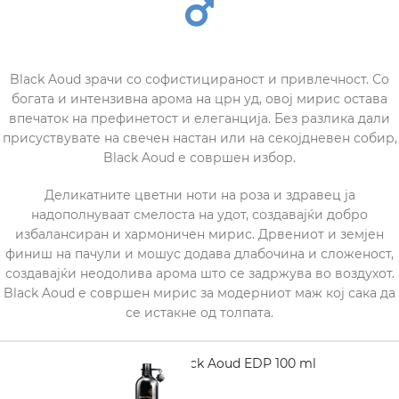
Black Aoud зрачи со софистицираност и привлечност. Со
богата и интензивна арома на црн уд, овој мирис остава
впечаток на префинетост и елеганција. Без разлика дали
присуствувате на свечен настан или на секојдневен собир,
Black Aoud е совршен избор.
Деликатните цветни ноти на роза и здравец ја
надополнуваат смелоста на удот, создавајќи добро
избалансиран и хармоничен мирис. Дрвениот и земјен
финиш на пачули и мошус додава длабочина и сложеност,
создавајќи неодолива арома што се задржува во воздухот.
Black Aoud е совршен мирис за модерниот маж кој сака да
се истакне од толпата.
MONTALE Black Aoud EDP 100 ml