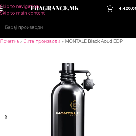
Skip to navigation
2
4.420,0
Skip to main content
Почетна
»
Сите производи
»
MONTALE Black Aoud EDP