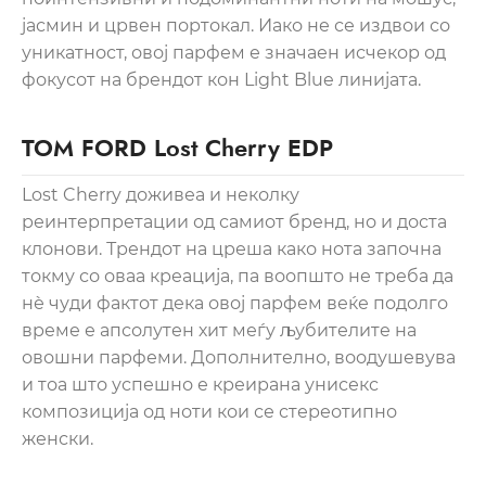
јасмин и црвен портокал. Иако не се издвои со
уникатност, овој парфем е значаен исчекор од
фокусот на брендот кон Light Blue линијата.
TOM FORD Lost Cherry EDP
Lost Cherry доживеа и неколку
реинтерпретации од самиот бренд, но и доста
клонови. Трендот на цреша како нота започна
токму со оваа креација, па воопшто не треба да
нѐ чуди фактот дека овој парфем веќе подолго
време е апсолутен хит меѓу љубителите на
овошни парфеми. Дополнително, воодушевува
и тоа што успешно е креирана унисекс
композиција од ноти кои се стереотипно
женски.