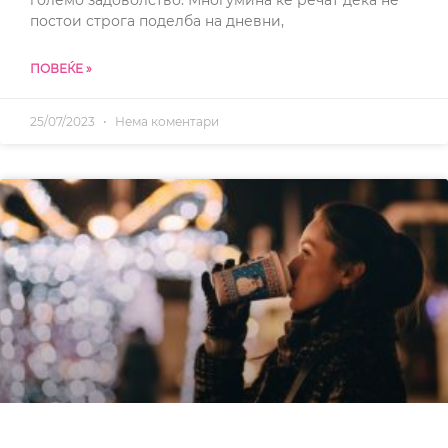
големо задоволство. Многумина ќе речат дека не
постои строга поделба на дневни,
ПОВЕЌЕ »
25/07/2023
Нема коментари