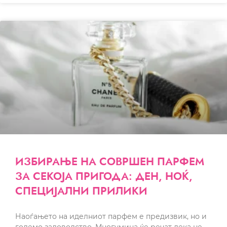
ИЗБИРАЊЕ НА СОВРШЕН ПАРФЕМ
ЗА СЕКОЈА ПРИГОДА: ДЕН, НОЌ,
СПЕЦИЈАЛНИ ПРИЛИКИ
Наоѓањето на иделниот парфем е предизвик, но и