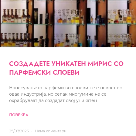
СОЗДАДЕТЕ УНИКАТЕН МИРИС СО
ПАРФЕМСКИ СЛОЕВИ
Нанесувањето парфеми во слоеви не е новост во
оваа индустрија, но сепак многумина не се
охрабруваат да создадат свој уникатен
ПОВЕЌЕ »
25/07/2023
Нема коментари