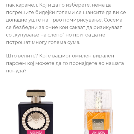
пак карамел. Кој и да го изберете, нема да
погрешите бидејќи големи се шансите да ви се
допадне уште на прво помирисување. Сосема
се безбедни за оние кои сакаат да ризикуваат
со „купување на слепо“ но притоа да не
потрошат многу голема сума.
Што велите? Кој е вашиот омилен вирален
парфем кој можете да го пронајдете во нашата
понуда?
АКЦИЈА
АКЦИЈА