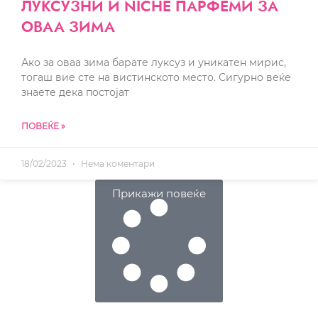
ЛУКСУЗНИ И NICHE ПАРФЕМИ ЗА
ОВАА ЗИМА
Ако за оваа зима барате луксуз и уникатен мирис,
тогаш вие сте на вистинското место. Сигурно веќе
знаете дека постојат
ПОВЕЌЕ »
18/02/2023
Нема коментари
Прикажи повеќе