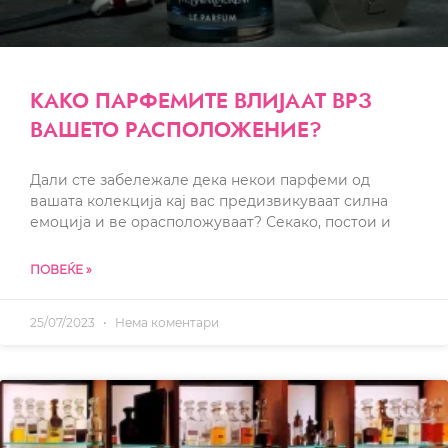
КАКО ПАРФЕМИТЕ ВЛИЈААТ ВРЗ
ВАШЕТО РАСПОЛОЖЕНИЕ?
Дали сте забележале дека некои парфеми од
вашата колекција кај вас предизвикуваат силна
емоција и ве орасположуваат? Секако, постои и
ПОВЕЌЕ »
25/07/2023
Нема коментари