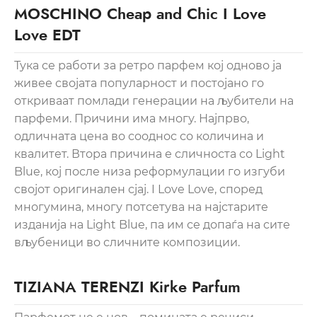
MOSCHINO Cheap and Chic I Love
Love EDT
Тука се работи за ретро парфем кој одново ја
живее својата популарност и постојано го
откриваат помлади генерации на љубители на
парфеми. Причини има многу. Најпрво,
одличната цена во сооднос со количина и
квалитет. Втора причина е сличноста со Light
Blue, кој после низа реформулации го изгуби
својот оригинален сјај. I Love Love, според
многумина, многу потсетува на најстарите
изданија на Light Blue, па им се допаѓа на сите
вљубеници во сличните композиции.
TIZIANA TERENZI Kirke Parfum