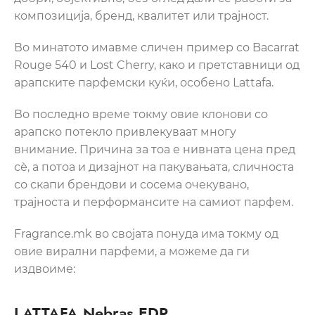
композиција, бренд, квалитет или трајност.
Во минатото имавме сличен пример со Bacarrat
Rouge 540 и Lost Cherry, како и претставници од
арапските парфемски куќи, особено Lattafa.
Во последно време токму овие клонови со
арапско потекло привлекуваат многу
внимание. Причина за тоа е нивната цена пред
сѐ, а потоа и дизајнот на пакувањата, сличноста
со скапи брендови и сосема очекувано,
трајноста и перформансите на самиот парфем.
Fragrance.mk во својата понуда има токму од
овие вирални парфеми, а можеме да ги
издвоиме:
LATTAFA Nebras EDP