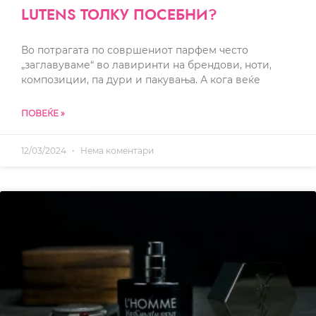
LUTENS ТОЛКУ ПОСЕБНИ?
Во потрагата по совршениот парфем често
„заглавуваме“ во лавиринти на брендови, ноти,
композиции, па дури и пакувања. А кога веќе
ПОВЕЌЕ »
12/03/2024
Нема коментари