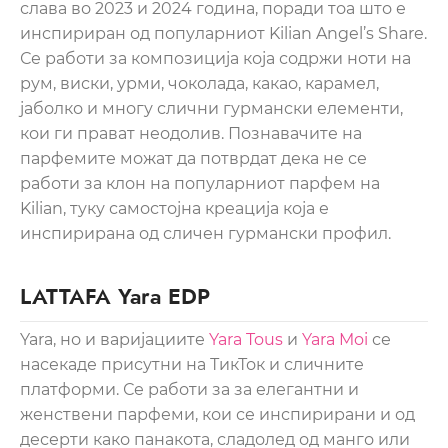
слава во 2023 и 2024 година, поради тоа што е
инспириран од популарниот Kilian Angel’s Share.
Се работи за композиција која содржи ноти на
рум, виски, урми, чоколада, какао, карамел,
јаболко и многу слични гурмански елементи,
кои ги прават неодолив. Познавачите на
парфемите можат да потврдат дека не се
работи за клон на популарниот парфем на
Kilian, туку самостојна креација која е
инспирирана од сличен гурмански профил.
LATTAFA Yara EDP
Yara, но и варијациите
Yara Tous
и
Yara Moi
се
насекаде присутни на ТикТок и сличните
платформи. Се работи за за елегантни и
женствени парфеми, кои се инспирирани и од
десерти како панакота, сладолед од манго или