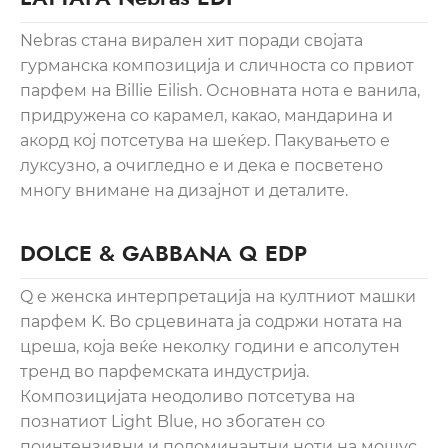
Nebras стана вирален хит поради својата
гурманска композиција и сличноста со првиот
парфем на Billie Eilish. Основната нота е ванила,
придружена со карамел, какао, мандарина и
акорд кој потсетува на шеќер. Пакувањето е
луксузно, а очигледно е и дека е посветено
многу внимане на дизајнот и деталите.
DOLCE & GABBANA Q EDP
Q е женска интерпретација на култниот машки
парфем K. Во срцевината ја содржи нотата на
цреша, која веќе неколку години е апсолутен
тренд во парфемската индустрија.
Композицијата неодоливо потсетува на
познатиот Light Blue, но збогатен со
поинтензивни и подоминантни ноти на мошус,