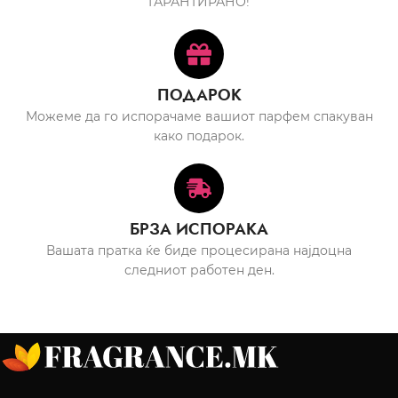
ГАРАНТИРАНО!
ПОДАРОК
Можеме да го испорачаме вашиот парфем спакуван
како подарок.
БРЗА ИСПОРАКА
Вашата пратка ќе биде процесирана најдоцна
следниот работен ден.