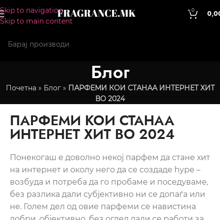
Skip to navigation
0
0,0
Skip to main content
Блог
Почетна
»
Блог
»
ПАРФЕМИ КОИ СТАНАА ИНТЕРНЕТ ХИТ
ВО 2024
ПАРФЕМИ КОИ СТАНАА
ИНТЕРНЕТ ХИТ ВО 2024
Понекогаш е доволно некој парфем да стане хит
на интернет и околу него да се создаде hype –
возбуда и потреба да го пробаме и поседуваме,
без разлика дали субјективно ни се допаѓа или
не. Голем дел од овие парфеми се навистина
добри, објективно, без оглед дали се работи за