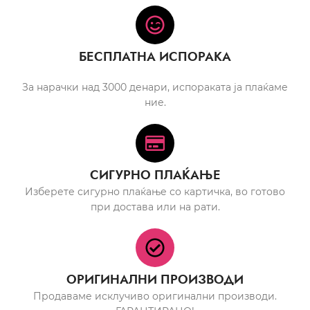
БЕСПЛАТНА ИСПОРАКА
За нарачки над 3000 денари, испораката ја плаќаме
ние.
СИГУРНО ПЛАЌАЊЕ
Изберете сигурно плаќање со картичка, во готово
при достава или на рати.
ОРИГИНАЛНИ ПРОИЗВОДИ
Продаваме исклучиво оригинални производи.