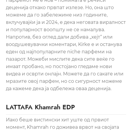
Парфемот не е нов – помината е речиси
деценија откако првпат излезе. Но, она што
можеме да го забележиме низ годините,
вклучувајќи ја и 2024, е дека неговата виралност
и популарност воопшту не се намалува.
Напротив, без оглед дали добива „хејт“ или
воодушевувачки коментари, Kirke е и останува
еден од најпопуларните niche парфеми на
пазарот. Можеби мислите дека сите веќе го
имаат пробано, но постојано гледаме нови
видеа и осврти онлајн. Можете да го сакате или
мразите овој парфем, но со сигурност можеме
да кажеме дека ја одбележа оваа деценија.
LATTAFA Khamrah EDP
Иако беше вистински хит уште од првиот
момент, Khamrah го доживеа врвот на својата