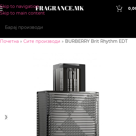
Skip to navigation
0
0,0
Skip to main content
Почетна
»
Сите производи
»
BURBERRY Brit Rhythm EDT