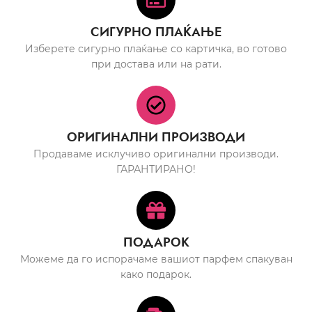
СИГУРНО ПЛАЌАЊЕ
Изберете сигурно плаќање со картичка, во готово
при достава или на рати.
ОРИГИНАЛНИ ПРОИЗВОДИ
Продаваме исклучиво оригинални производи.
ГАРАНТИРАНО!
ПОДАРОК
Можеме да го испорачаме вашиот парфем спакуван
како подарок.