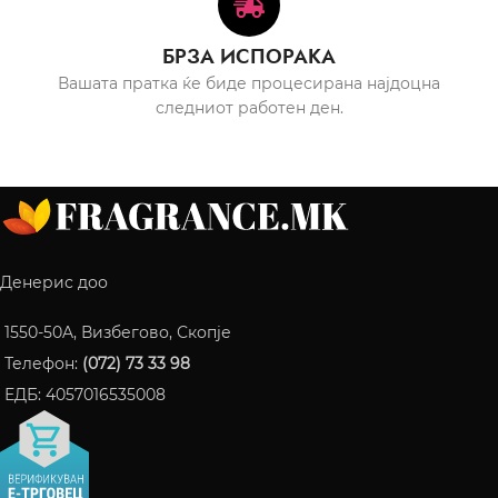
БРЗА ИСПОРАКА
Вашата пратка ќе биде процесирана најдоцна
следниот работен ден.
Денерис доо
1550-50A, Визбегово, Скопје
Телефон:
(072) 73 33 98
ЕДБ: 4057016535008