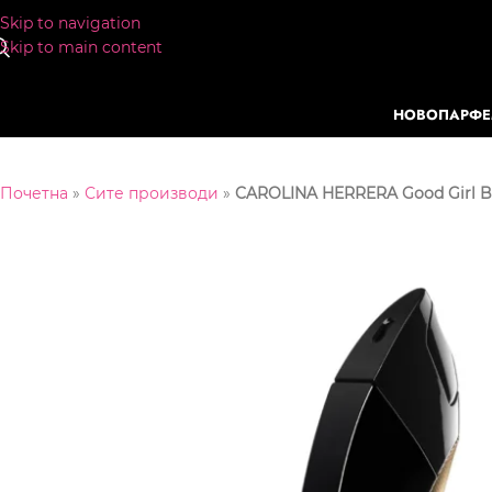
Skip to navigation
Skip to main content
НОВО
ПАРФ
Почетна
»
Сите производи
»
CAROLINA HERRERA Good Girl Bl