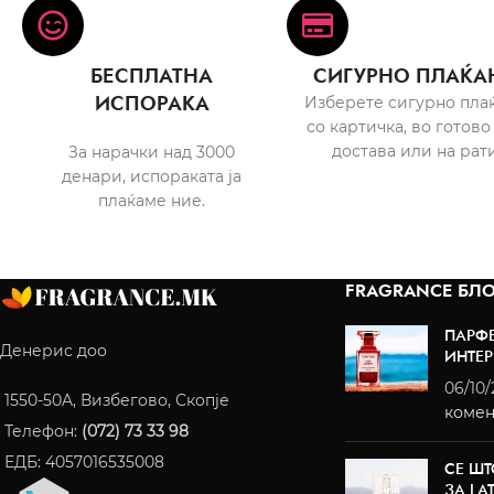
БЕСПЛАТНА
СИГУРНО ПЛАЌА
ИСПОРАКА
Изберете сигурно пла
со картичка, во готово
достава или на рати
За нарачки над 3000
денари, испораката ја
плаќаме ние.
FRAGRANCE БЛО
ПАРФ
Денерис доо
ИНТЕР
06/10
1550-50A, Визбегово, Скопје
комен
Телефон:
(072) 73 33 98
ЕДБ: 4057016535008
СЕ ШТ
ЗА LA