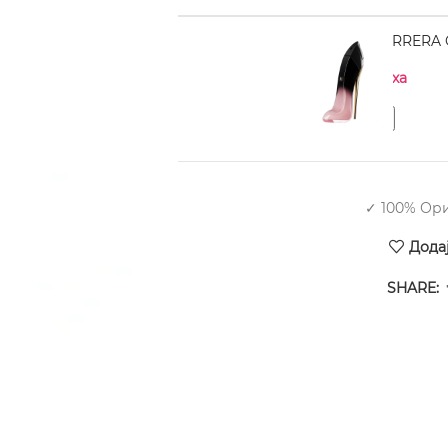
CAROLINA HERRERA Go
Нема на залиха
✓ 100% Ор
Дода
SHARE: