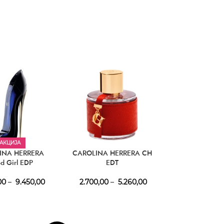
АКЦИЈА
INA HERRERA
CAROLINA HERRERA CH
CAROLINA HE
d Girl EDP
EDT
Men E
00
–
9.450,00
2.700,00
–
5.260,00
3.640,00
–
5