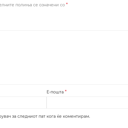
*
елните полиња се означени со
*
Е-пошта
рувач за следниот пат кога ќе коментирам.