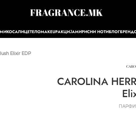
ЕМИ
КОСА
ЛИЦЕ
ТЕЛО
MAKEUP
АКЦИЈА
МИРИСНИ НОТИ
БЛОГ
БРЕНД
ush Elixir EDP
CAROLINA HERRE
Eli
ПАРФИ