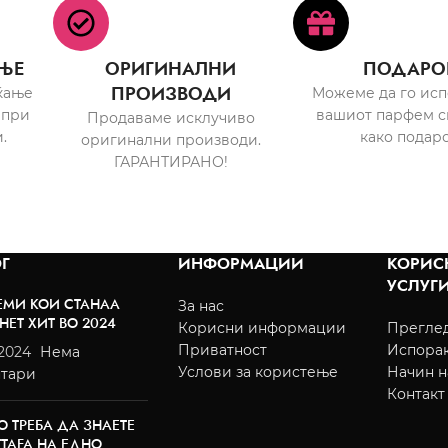
ЊЕ
ОРИГИНАЛНИ
ПОДАРО
ПРОИЗВОДИ
ќање
Можеме да го ис
 при
вашиот парфем с
Продаваме исклучиво
.
како подаро
оригинални производи.
ГАРАНТИРАНО!
Г
ИНФОРМАЦИИ
КОРИС
УСЛУГ
ЕМИ КОИ СТАНАА
За нас
НЕТ ХИТ ВО 2024
Корисни информации
Преглед
Приватност
Испора
/2024
Нема
Услови за користење
Начин н
тари
Контакт
О ТРЕБА ДА ЗНАЕТЕ
TTAFA НА ЕДНО