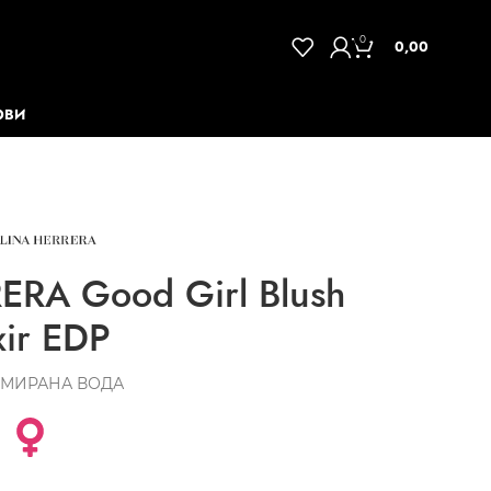
0
0,00
ОВИ
RA Good Girl Blush
xir EDP
МИРАНА ВОДА