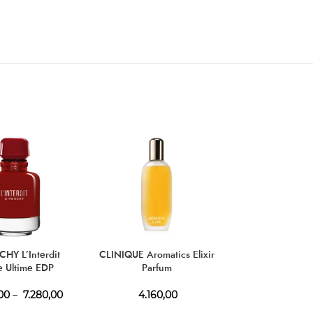
HY L’Interdit
CLINIQUE Aromatics Elixir
XERJOFF Join th
 Ultime EDP
Parfum
Knots E
00
–
7.280,00
4.160,00
8.680,00
–
1