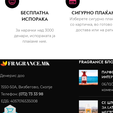
БЕСПЛАТНА
СИГУРНО ПЛАЌА
ИСПОРАКА
Изберете сигурно пла
со картичка, во готово
достава или на рати
За нарачки над 3000
денари, испораката ја
плаќаме ние.
FRAGRANCE БЛО
ПАРФ
Денерис доо
ИНТЕР
06/10
1550-50A, Визбегово, Скопје
комен
Телефон:
(072) 73 33 98
ЕДБ: 4057016535008
СЕ ШТ
ЗА LA
МЕСТ