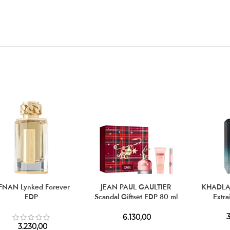
FNAN Lynked Forever
JEAN PAUL GAULTIER
KHADLAJ
EDP
Scandal Giftset EDP 80 ml
Extra
+ EDP 10 ml + BL 75 ml
3
6.130,00
3.230,00