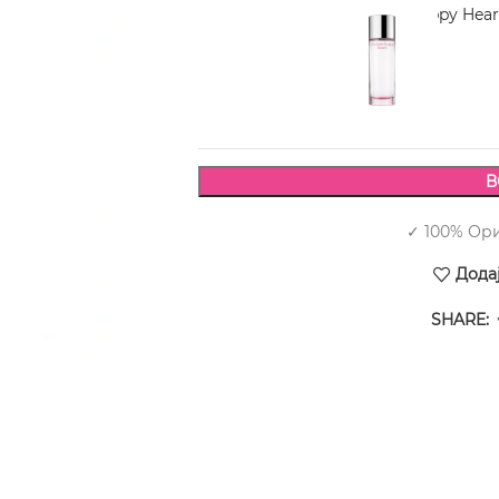
CLINIQUE Happy Hear
2.130,00
В
✓ 100% Ор
Дода
SHARE: