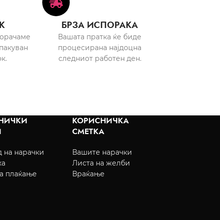
К
БРЗА ИСПОРАКА
порачаме
Вашата пратка ќе биде
пакуван
процесирана најдоцна
к.
следниот работен ден.
НИЧКИ
КОРИСНИЧКА
И
СМЕТКА
 на нарачки
Вашите нарачки
ка
Листа на желби
а плаќање
Враќање