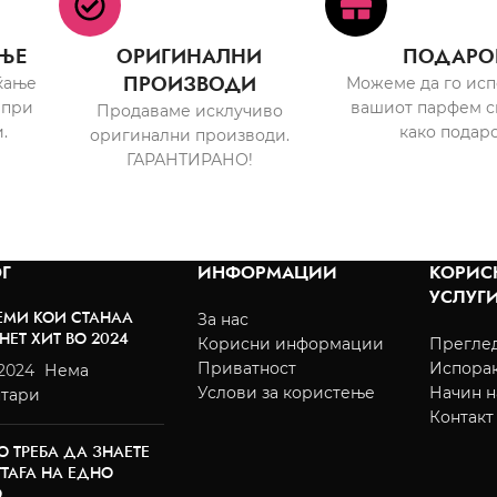
ЊЕ
ОРИГИНАЛНИ
ПОДАРО
ПРОИЗВОДИ
ќање
Можеме да го ис
 при
вашиот парфем с
Продаваме исклучиво
.
како подаро
оригинални производи.
ГАРАНТИРАНО!
Г
ИНФОРМАЦИИ
КОРИС
УСЛУГ
ЕМИ КОИ СТАНАА
За нас
НЕТ ХИТ ВО 2024
Корисни информации
Преглед
Приватност
Испора
/2024
Нема
Услови за користење
Начин н
тари
Контакт
О ТРЕБА ДА ЗНАЕТЕ
TTAFA НА ЕДНО
О