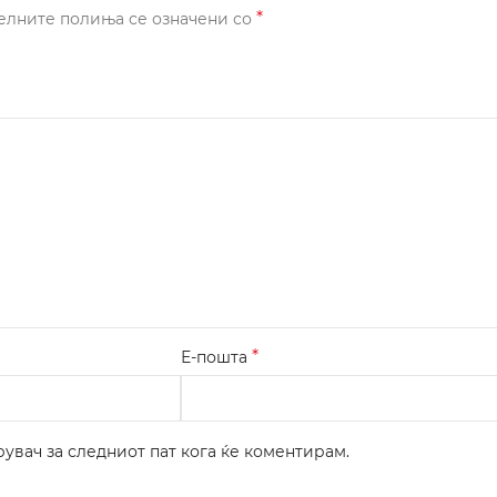
*
елните полиња се означени со
*
Е-пошта
рувач за следниот пат кога ќе коментирам.