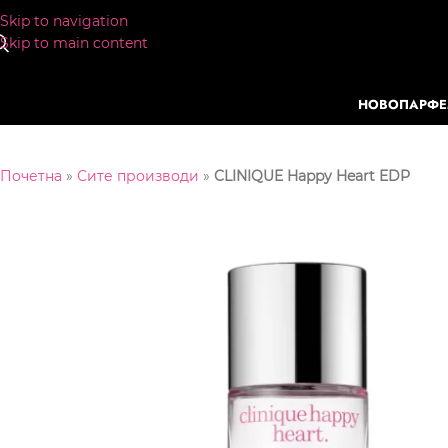
Skip to navigation
Skip to main content
НОВО
ПАРФ
Почетна
»
Сите производи
»
CLINIQUE Happy Heart EDP