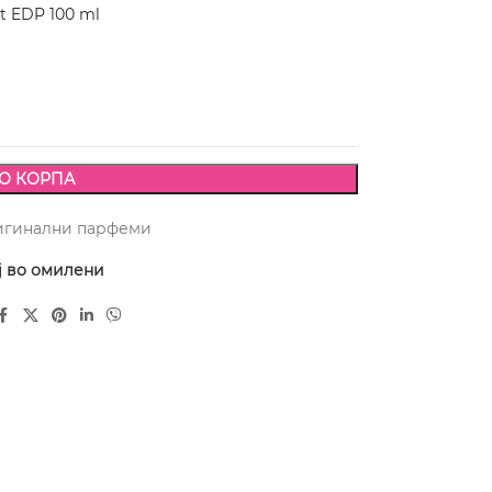
t EDP 100 ml
О КОРПА
игинални парфеми
ј во омилени