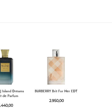
 Island Dreams
BURBERRY Brit For Her EDT
4711 Acqua Col
it de Parfum
Orange & Ba
2.950,00
.440,00
2.630,