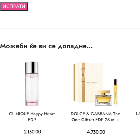
Можеби ќе ви се допадне…
CLINIQUE Happy Heart
DOLCE & GABBANA The
L
EDP
One Giftset EDP 75 ml +
EDP 10 ml
2.130,00
4.730,00