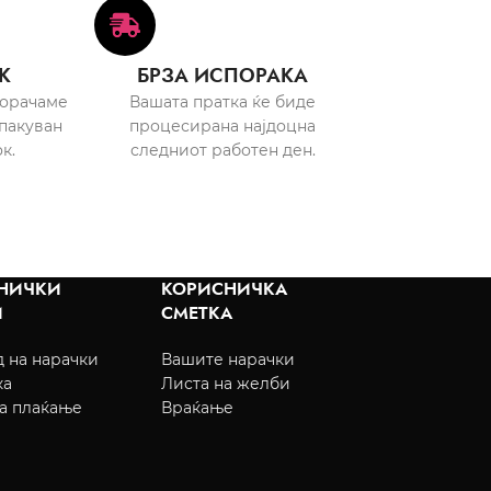
К
БРЗА ИСПОРАКА
порачаме
Вашата пратка ќе биде
пакуван
процесирана најдоцна
к.
следниот работен ден.
НИЧКИ
КОРИСНИЧКА
И
СМЕТКА
 на нарачки
Вашите нарачки
ка
Листа на желби
а плаќање
Враќање