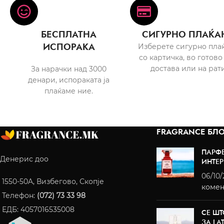
БЕСПЛАТНА
СИГУРНО ПЛАЌА
ИСПОРАКА
Изберете сигурно пла
со картичка, во готово
достава или на рати
За нарачки над 3000
денари, испораката ја
плаќаме ние.
FRAGRANCE БЛО
ПАРФ
Денерис доо
ИНТЕР
06/10
1550-50A, Визбегово, Скопје
комен
Телефон:
(072) 73 33 98
ЕДБ: 4057016535008
СЕ ШТ
ЗА LA