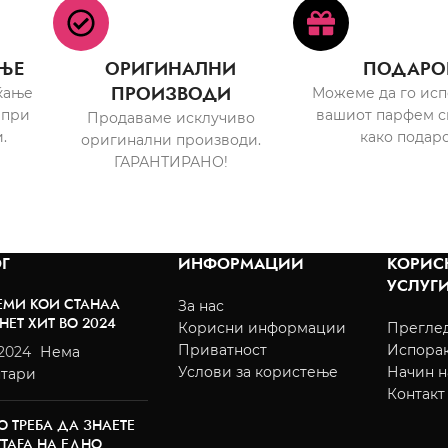
ЊЕ
ОРИГИНАЛНИ
ПОДАРО
ПРОИЗВОДИ
ќање
Можеме да го ис
 при
вашиот парфем с
Продаваме исклучиво
.
како подаро
оригинални производи.
ГАРАНТИРАНО!
Г
ИНФОРМАЦИИ
КОРИС
УСЛУГ
ЕМИ КОИ СТАНАА
За нас
НЕТ ХИТ ВО 2024
Корисни информации
Преглед
Приватност
Испора
/2024
Нема
Услови за користење
Начин н
тари
Контакт
О ТРЕБА ДА ЗНАЕТЕ
TTAFA НА ЕДНО