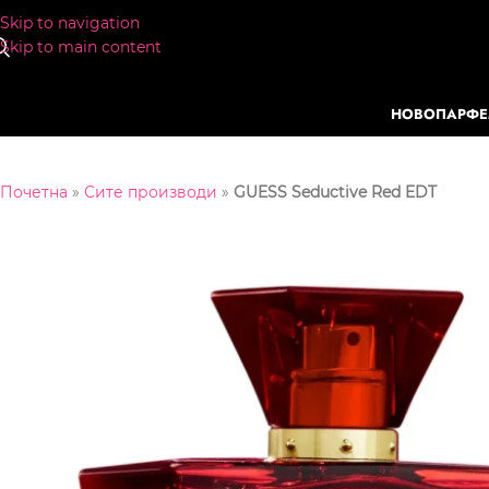
Skip to navigation
Skip to main content
НОВО
ПАРФ
Почетна
»
Сите производи
»
GUESS Seductive Red EDT