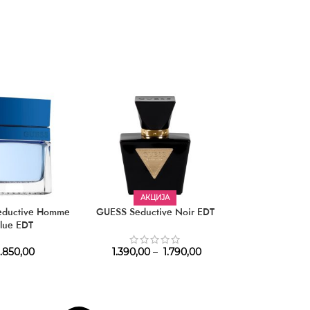
АКЦИЈА
eductive Homme
GUESS Seductive Noir EDT
GUESS Seducti
lue EDT
Noir E
.850,00
1.390,00
–
1.790,00
1.940,