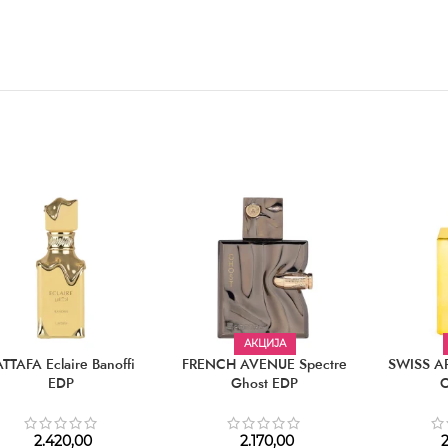
АКЦИЈА
ATTAFA Eclaire Banoffi
FRENCH AVENUE Spectre
SWISS A
EDP
Ghost EDP
2.420,00
2.170,00
2