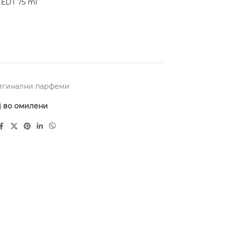
 EDT 75 ml
игинални парфеми
ј во омилени