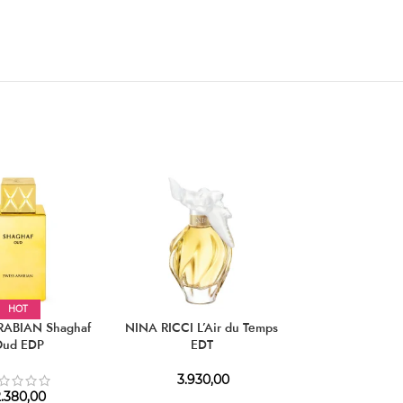
HOT
HOT
RABIAN Shaghaf
NINA RICCI L’Air du Temps
MANCERA Red 
Oud EDP
EDT
EDP
3.930,00
.380,00
6.590,