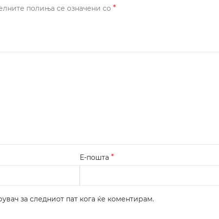
*
елните полиња се означени со
*
Е-пошта
рувач за следниот пат кога ќе коментирам.