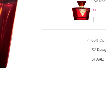
GUESS Seductive Red
Нема на залиха
✓ 100% Ор
Дода
SHARE: