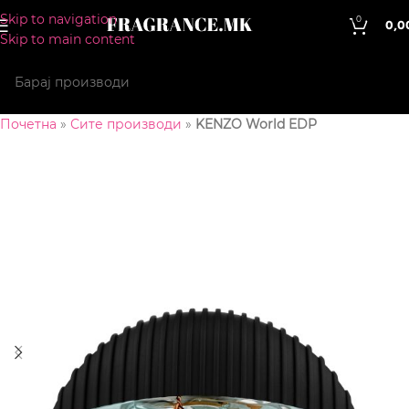
Skip to navigation
0
0,0
Skip to main content
Почетна
»
Сите производи
»
KENZO World EDP