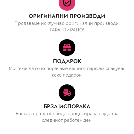
ОРИГИНАЛНИ ПРОИЗВОДИ
Продаваме исклучиво оригинални производи.
ГАРАНТИРАНО!
ПОДАРОК
Можеме да го испорачаме вашиот парфем спакуван
како подарок.
БРЗА ИСПОРАКА
Вашата пратка ќе биде процесирана најдоцна
следниот работен ден.