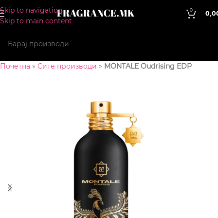
Skip to navigation
0
0,0
Skip to main content
Почетна
»
Сите производи
»
MONTALE Oudrising EDP