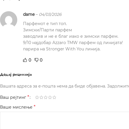
dame
–
04/03/2026
Парфемот е тип топ.
Зимски/Парти парфем
заводлив и не е благ иако е зимски парфем.
9/10 најдобар Azzaro TMW парфем од линијата!
парира на Stronger With You линија.
0
0
Додај рецензија
Вашата адреса за е-пошта нема да биде објавена.
Задолжит
*
Ваш рејтинг
*
Ваше мислење