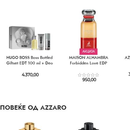
АКЦИЈА
HUGO BOSS Boss Bottled
MAISON ALHAMBRA
AZ
Giftset EDT 100 ml + Deo
Forbidden Love EDP
150 ml + SG 100 ml
3
4.370,00
950,00
ПОВЕЌЕ ОД AZZARO