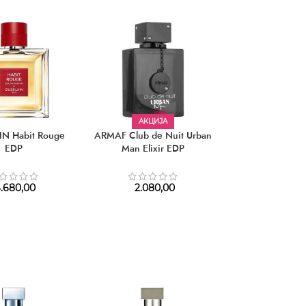
АКЦИЈА
HOT
N Habit Rouge
ARMAF Club de Nuit Urban
VERSACE Eros
EDP
Man Elixir EDP
Parfum 
3.770,00
–
6
.680,00
2.080,00