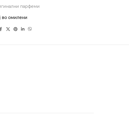
игинални парфеми
ј во омилени