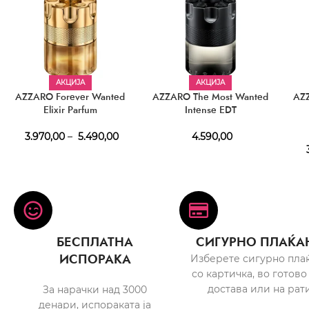
АКЦИЈА
АКЦИЈА
AZZARO Forever Wanted
AZZARO The Most Wanted
AZ
Elixir Parfum
Intense EDT
3.970,00
–
5.490,00
4.590,00
3
БЕСПЛАТНА
СИГУРНО ПЛАЌА
ИСПОРАКА
Изберете сигурно пла
со картичка, во готово
достава или на рати
За нарачки над 3000
денари, испораката ја