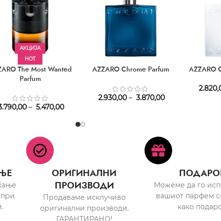
АКЦИЈА
HOT
ZARO The Most Wanted
AZZARO Chrome Parfum
AZZARO C
Parfum
2.820,
2.930,00
–
3.870,00
.790,00
–
5.470,00
ЊЕ
ОРИГИНАЛНИ
ПОДАРО
ПРОИЗВОДИ
ќање
Можеме да го ис
 при
вашиот парфем с
Продаваме исклучиво
.
како подаро
оригинални производи.
ГАРАНТИРАНО!