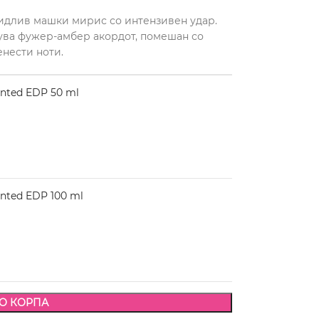
видлив машки мирис со интензивен удар.
ува фужер-амбер акордот, помешан со
нести ноти.
nted EDP 50 ml
nted EDP 100 ml
О КОРПА