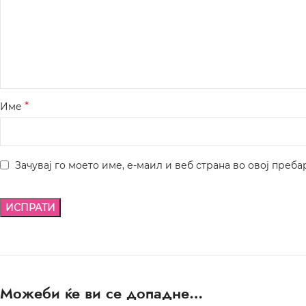
*
Име
Зачувај го моето име, е-маил и веб страна во овој преба
Можеби ќе ви се допадне…