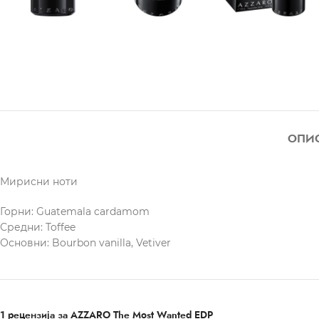
ОПИ
Мирисни ноти
Горни: Guatemala cardamom
Средни: Toffee
Основни: Bourbon vanilla, Vetiver
1 рецензија за
AZZARO The Most Wanted EDP