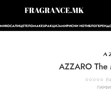
ЕМИ
КОСА
ЛИЦЕ
ТЕЛО
MAKEUP
АКЦИЈА
МИРИСНИ НОТИ
БЛОГ
БРЕНД
AZZARO The 
(
1
р
ПАРФИ