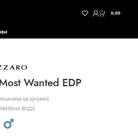
0
0,00
ОВИ
Most Wanted EDP
ецензија од купувач)
МИРАНА ВОДА