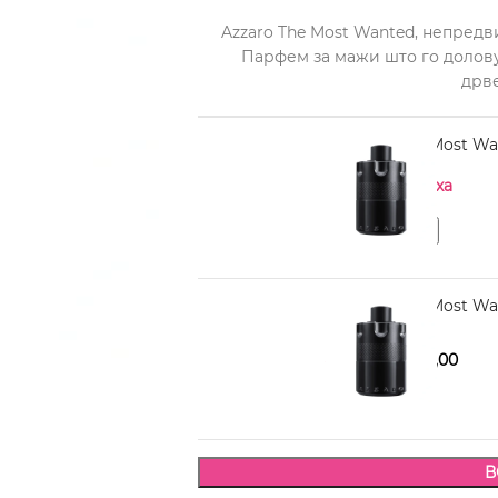
Azzaro The Most Wanted, непред
Парфем за мажи што го долов
дрве
AZZARO The Most Wa
Нема на залиха
AZZARO The Most Wa
4.730,00
6.080,00
В