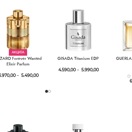
АКЦИЈА
ZARO Forever Wanted
GISADA Titanium EDP
GUERLAI
Elixir Parfum
4.590,00
–
5.990,00
.970,00
–
5.490,00
6