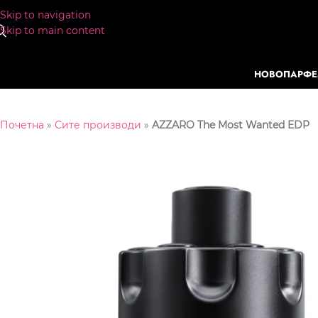
Skip to navigation
Skip to main content
НОВО
ПАРФ
Почетна
»
Сите производи
»
AZZARO The Most Wanted EDP