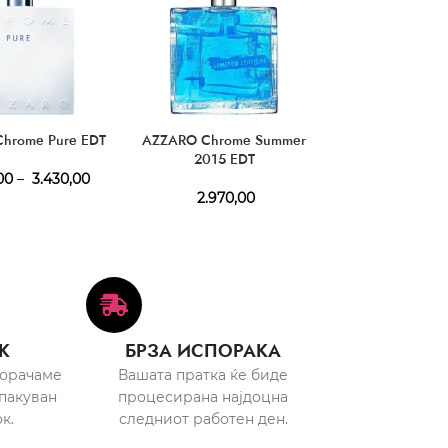
hrome Pure EDT
AZZARO Chrome Summer
AZZARO Wanted
2015 EDT
00
–
3.430,00
4.740,
2.970,00
К
БРЗА ИСПОРАКА
порачаме
Вашата пратка ќе биде
пакуван
процесирана најдоцна
к.
следниот работен ден.