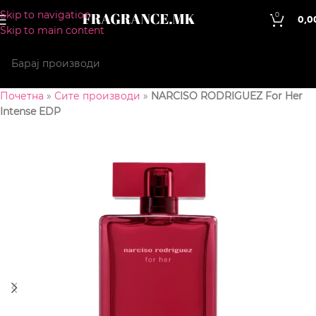
Skip to navigation
0
0,0
Skip to main content
Почетна
»
Сите производи
»
NARCISO RODRIGUEZ For Her
Intense EDP