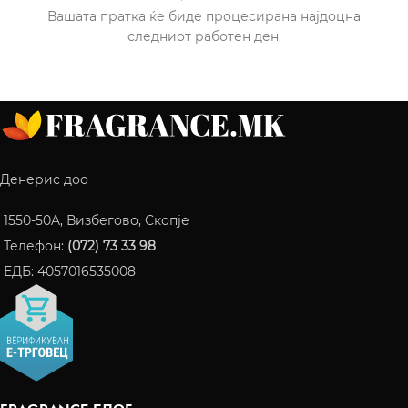
Вашата пратка ќе биде процесирана најдоцна
следниот работен ден.
Денерис доо
1550-50A, Визбегово, Скопје
Телефон:
(072) 73 33 98
ЕДБ: 4057016535008