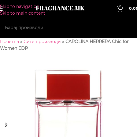
Skip to navigation
0
0,0
Skip to main content
Почетна
»
Сите производи
»
CAROLINA HERRERA Chic for
Women EDP