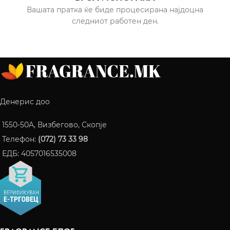
Вашата пратка ќе биде процесирана најдоцна
следниот работен ден.
Денерис доо
1550-50A, Визбегово, Скопје
Телефон:
(072) 73 33 98
ЕДБ: 4057016535008