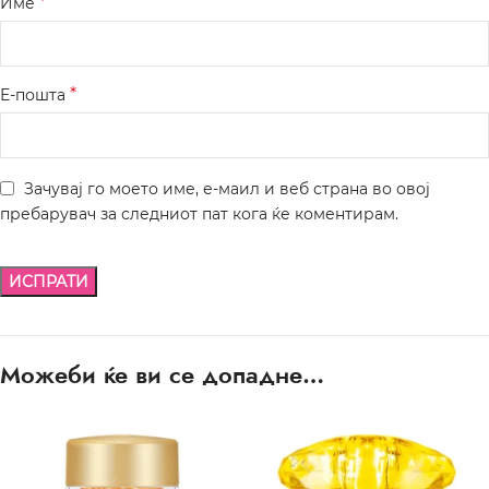
*
Име
*
Е-пошта
Зачувај го моето име, е-маил и веб страна во овој
пребарувач за следниот пат кога ќе коментирам.
Можеби ќе ви се допадне…