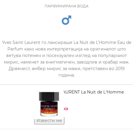
ПАРФИМИРАНА ВОДА
Yves Saint Laurent го лансираше La Nuit de L’Homme Eau de
Parfum како нова интерпретација на оригиналот што
ветува потемен и посензуален изглед на популарниот
мирис, наменет за енигматичен, заводлив и храбар маж.
Дрвенест, амбер мирис за мажи, претставен во 2019
година.
YVES SAINT LAURENT La Nuit de L'Homme
EDP 100 ml
Нема на залиха