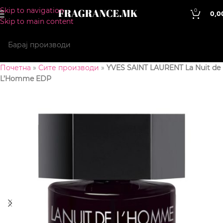
Skip to navigation
0
0,0
Skip to main content
Почетна
»
Сите производи
»
YVES SAINT LAURENT La Nuit de
L’Homme EDP