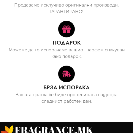
Продаваме исклучиво оригинални производи.
ГАРАНТИРАНО!
ПОДАРОК
Можеме да го испорачаме вашиот парфем спакуван
како подарок.
БРЗА ИСПОРАКА
Вашата пратка ќе биде процесирана најдоцна
следниот работен ден.