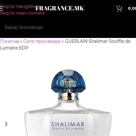
Skip to navigation
0
0,0
Skip to main content
Почетна
»
Сите производи
»
GUERLAIN Shalimar Souffle de
Lumiere EDP