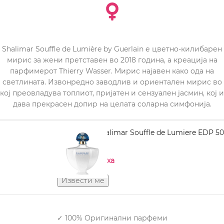
Shalimar Souffle de Lumière by Guerlain е цветнo-килибарен
мирис за жени претставен во 2018 година, а креација на
парфимерот Thierry Wasser. Мирис најавен како ода на
светлината. Извонредно заводлив и ориентален мирис во
кој преовладува топлиот, пријатен и сензуален јасмин, кој и
дава прекрасен допир на целата соларна симфонија.
GUERLAIN Shalimar Souffle de Lumiere EDP 50
ml
Нема на залиха
✓ 100% Оригинални парфеми