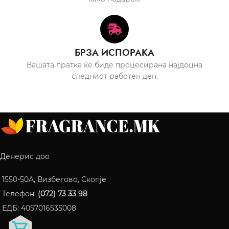
БРЗА ИСПОРАКА
Вашата пратка ќе биде процесирана најдоцна
следниот работен ден.
Денерис доо
1550-50A, Визбегово, Скопје
Телефон:
(072) 73 33 98
ЕДБ: 4057016535008