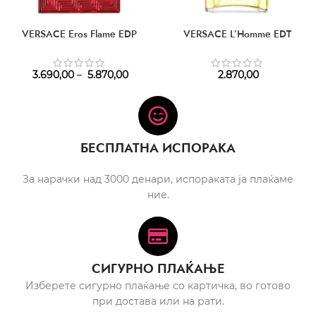
VERSACE Eros Flame EDP
VERSACE L’Homme EDT
3.690,00
–
5.870,00
2.870,00
БЕСПЛАТНА ИСПОРАКА
За нарачки над 3000 денари, испораката ја плаќаме
ние.
СИГУРНО ПЛАЌАЊЕ
Изберете сигурно плаќање со картичка, во готово
при достава или на рати.