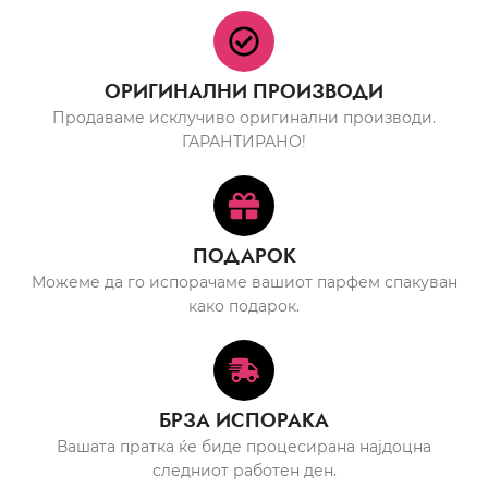
ОРИГИНАЛНИ ПРОИЗВОДИ
Продаваме исклучиво оригинални производи.
ГАРАНТИРАНО!
ПОДАРОК
Можеме да го испорачаме вашиот парфем спакуван
како подарок.
БРЗА ИСПОРАКА
Вашата пратка ќе биде процесирана најдоцна
следниот работен ден.