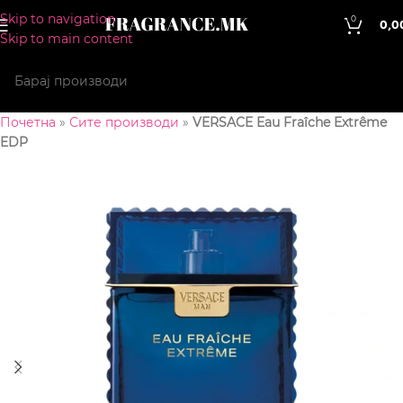
Skip to navigation
0
0,0
Skip to main content
Почетна
»
Сите производи
»
VERSACE Eau Fraîche Extrême
EDP