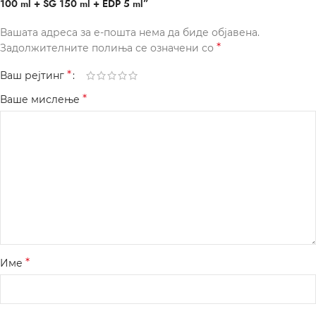
100 ml + SG 150 ml + EDP 5 ml”
Вашата адреса за е-пошта нема да биде објавена.
*
Задолжителните полиња се означени со
*
Ваш рејтинг
*
Ваше мислење
*
Име